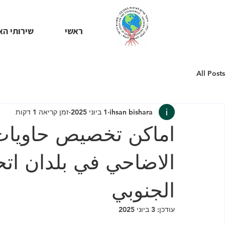
ראשי
שירותי הא
All Posts
ihsan bishara
1 ביוני 2025
זמן קריאה 1 דקות
اماكن تخصيص حاويات
الاضاحي في بلدان اتحا
الجنوبي
עודכן:
3 ביוני 2025