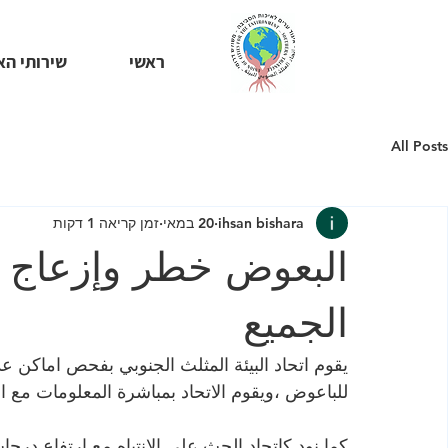
ראשי
שירותי הא
All Posts
ihsan bishara
20 במאי
זמן קריאה 1 דקות
البعوض خطر وإزعاج و
الجميع
يقوم اتحاد البيئة المثلث الجنوبي بفحص اماكن ع
للباعوض ،ويقوم الاتحاد بمباشرة المعلومات مع 
كما نود كاتحاد الحث على الانتباه مع ارتفاع درج