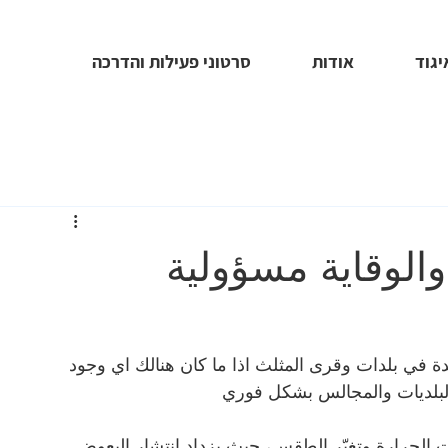
יגוד
אודות
סרטוני פעילות והדרכה
الوقاية مسؤولية
دة في بلدات وقرى المثلث اذا ما كان هنالك اي وجود 
البلديات والمجالس بشكل فوري 
ات الحرارة وتغيّر الطقس، حيث يزداد انتشار البعوض 