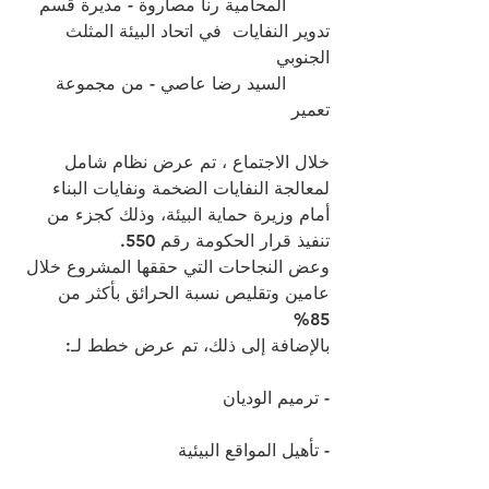
	المحامية رنا مصاروة - مديرة قسم 
تدوير النفايات  في اتحاد البيئة المثلث 
الجنوبي
	السيد رضا عاصي - من مجموعة 
تعمير
خلال الاجتماع ، تم عرض نظام شامل 
لمعالجة النفايات الضخمة ونفايات البناء 
أمام وزيرة حماية البيئة، وذلك كجزء من 
تنفيذ قرار الحكومة رقم 550.
وعض النجاحات التي حققها المشروع خلال 
عامين وتقليص نسبة الحرائق بأكثر من 
85% 
بالإضافة إلى ذلك، تم عرض خطط لـ:
- ترميم الوديان
- تأهيل المواقع البيئية