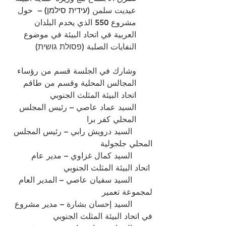
عيديت سلمن (
עידית סילמן)
 –  حول 
مشروع 550 الذي يخدم البلدان 
العربية في اتحاد البيئة في موضوع 
النفايات الصلبة (פסולת גושית)
وشارك في الجلسة قسم من رؤساء 
المجالس المحلية وقسم من طاقم 
اتحاد البيئة المثلث الجنوبي 
السيد عماد عاصي – رئيس المجلس 
المحلي كفر برا
	السيد درويش رابي – رئيس المجلس 
المحلي جلجولية
	السيد كمال غزاوي – مدير عام 
 اتحاد البيئة المثلث الجنوبي
	السيد سفيان عاصي – المدير العام 
لمجموعة تعمير
	السيد إحسان بشارة – مدير مشروع 
في اتحاد البيئة المثلث الجنوبي