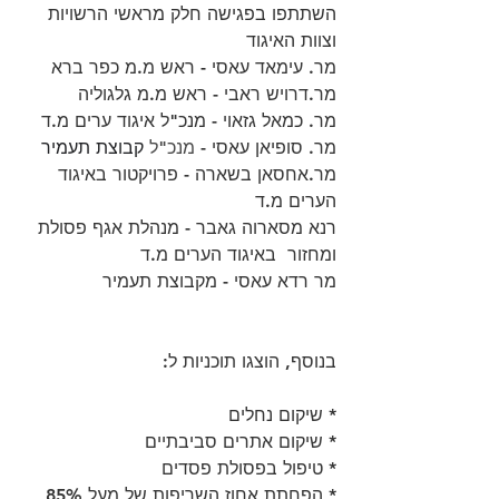
השתתפו בפגישה חלק מראשי הרשויות 
וצוות האיגוד
מר. עימאד עאסי - ראש מ.מ כפר ברא
מר.דרויש ראבי - ראש מ.מ גלגוליה
מר. כמאל גזאוי - מנכ"ל איגוד ערים מ.ד
מר. סופיאן עאסי - 
מנכ"ל 
קבוצת תעמיר
מר.אחסאן בשארה - פרויקטור באיגוד 
הערים מ.ד
רנא מסארוה גאבר - מנהלת אגף פסולת 
ומחזור  באיגוד הערים מ.ד
מר רדא עאסי - מקבוצת תעמיר
בנוסף, הוצגו תוכניות ל:
* שיקום נחלים
* שיקום אתרים סביבתיים
* טיפול בפסולת פסדים 
* הפחתת אחוז השריפות של מעל 85%