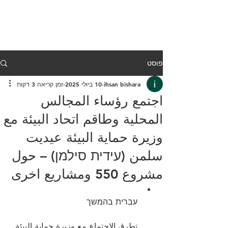
פוסט
ihsan bishara
10 ביולי 2025
זמן קריאה 3 דקות
اجتمع رؤساء المجالس
المحلية وطاقم اتحاد البيئة مع
وزيرة حماية البيئة عيديت
سلمن (עידית סילמן) – حول
مشروع 550 ومشاريع اخرى
עברית בהמשך 
تطرق الاجتماع مع وزيرة حماية البيئة 