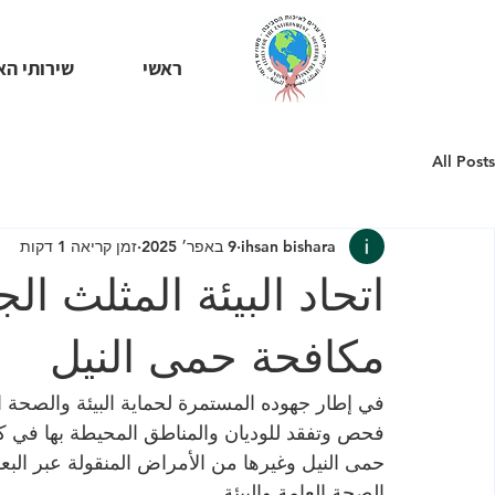
ראשי
שירותי הא
All Posts
ihsan bishara
9 באפר׳ 2025
זמן קריאה 1 דקות
اتحاد البيئة المثلث ا
مكافحة حمى النيل
في إطار جهوده المستمرة لحماية البيئة والصحة الع
فحص وتفقد للوديان والمناطق المحيطة بها في ك
حمى النيل وغيرها من الأمراض المنقولة عبر ا
الصحة العامة والبيئة.